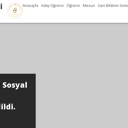
İ
Anasayfa
Aday Öğrenci
Öğrenci
Mezun
Geri Bildirim Sist
ersitesi Sosyal
, SABAK
dite edildi.