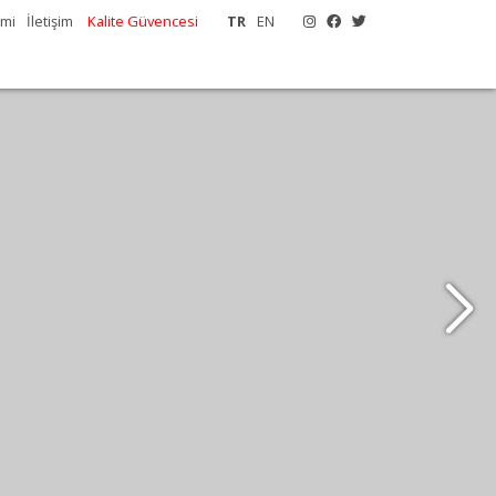
emi
İletişim
Kalite Güvencesi
TR
EN