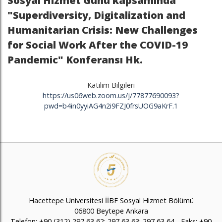
Sosyal Hizmet Günü kapsamında
"Superdiversity, Digitalization and
Humanitarian Crisis: New Challenges
for Social Work After the COVID-19
Pandemic" Konferansı Hk.
Katılım Bilgileri
https://us06web.zoom.us/j/77877690093?
pwd=b4in0yyiAG4n2i9FZJ0frsUOG9aKrF.1
Hacettepe Üniversitesi İİBF Sosyal Hizmet Bölümü
06800 Beytepe Ankara
Telefon: +90 (312) 297 63 62; 297 63 63; 297 63 64 - Faks: +90