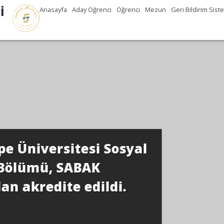
İ
Anasayfa
Aday Öğrenci
Öğrenci
Mezun
Geri Bildirim Sist
 Sosyal
K
ldi.