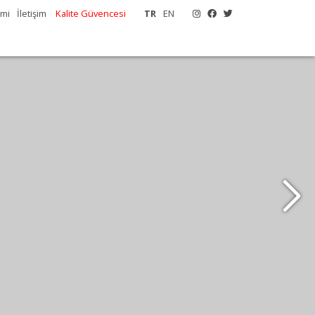
emi
İletişim
Kalite Güvencesi
TR
EN