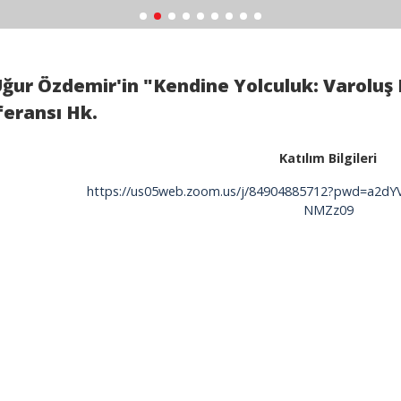
Uğur Özdemir'in "Kendine Yolculuk: Varoluş 
eransı Hk.
Katılım Bilgileri
https://us05web.zoom.us/j/84904885712?pwd=a2
NMZz09