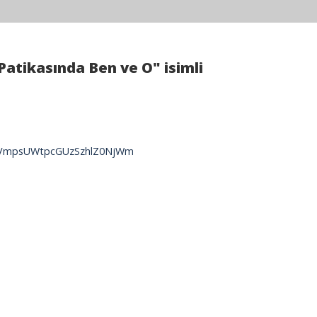
Patikasında Ben ve O" isimli
dYVmpsUWtpcGUzSzhlZ0NjWm