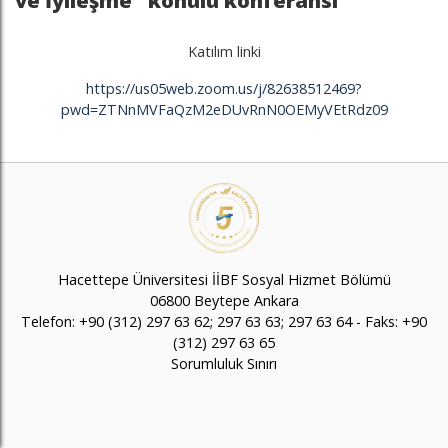
ve İyileşme" konulu konferansı
Katılım linki
https://us05web.zoom.us/j/82638512469?
pwd=ZTNnMVFaQzM2eDUvRnN0OEMyVEtRdz09
Hacettepe Üniversitesi İİBF Sosyal Hizmet Bölümü
06800 Beytepe Ankara
Telefon: +90 (312) 297 63 62; 297 63 63; 297 63 64 - Faks: +90
(312) 297 63 65
Sorumluluk Sınırı