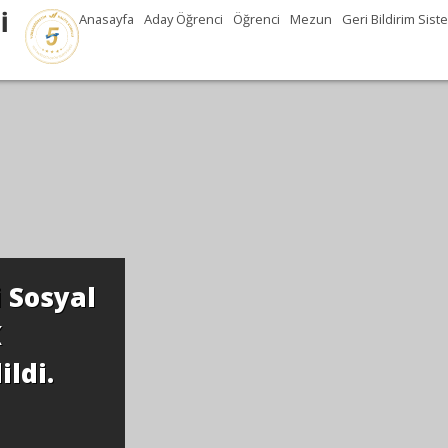
İ
Anasayfa
Aday Öğrenci
Öğrenci
Mezun
Geri Bildirim Sist
 Sosyal
K
ldi.