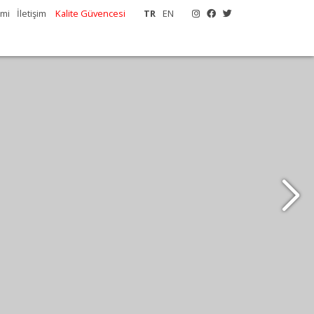
emi
İletişim
Kalite Güvencesi
TR
EN