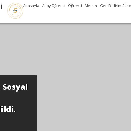
İ
Anasayfa
Aday Öğrenci
Öğrenci
Mezun
Geri Bildirim Sist
Hacettepe Üni
Hizmet Bölüm
tarafından ak
Devamı...