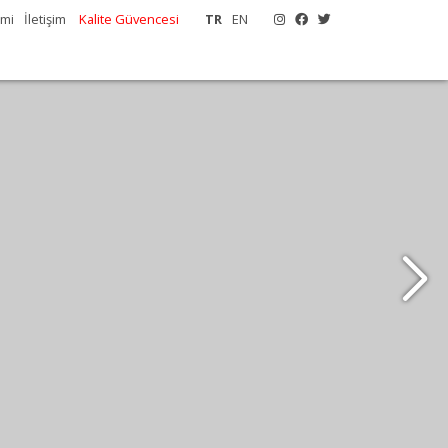
emi
İletişim
Kalite Güvencesi
TR
EN
versitesi Sosyal
ü, SABAK
redite edildi.